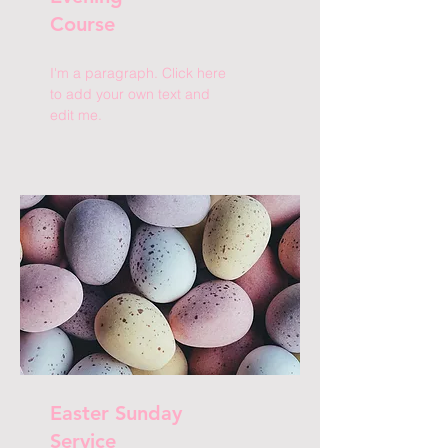
Course
I'm a paragraph. Click here
to add your own text and
edit me.
Easter Sunday
Service