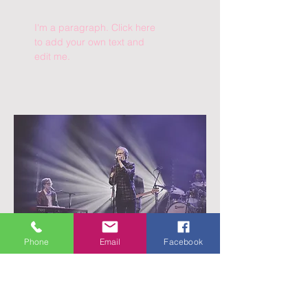
I'm a paragraph. Click here
to add your own text and
edit me.
Phone
Email
Facebook
Good Friday
Service